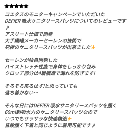
コエタスのモニターキャンペーンでいただいた
DEFiER 吸水サニタリースパッツについてのレビューです
♪
アスリート仕様で開発
大手繊維メーカーセーレンの技術で
究極のサニタリースパッツが出来ました
セーレンが独自開発した
ハイストレッチ性能で身体をしっかり包み
クロッチ部分は4層構造で漏れを防ぎます!
そろそろ来るはず!と思っていても
落ち着かない…
そんな日にはDEFiER 吸水サニタリースパッツを履く
60ml超吸水力のサニタリースパッツなので
いつでもサラサラな快適構造
普段履く下着と同じように着用可能です♪