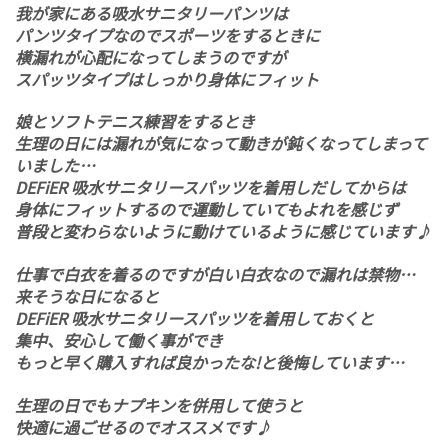
我が家にある吸水サニタリーパンツは
パンツタイプなのでスポーツをするときに
横漏れが心配になってしまうのですが
スパッツタイプはしっかり身体にフィット
娘とソフトテニス練習をするとき
生理の日には漏れが気になって動きが鈍くなってしまって
いました…
DEFiER 吸水サニタリースパッツを着用しだしてからは
身体にフィットするので運動していてもよれを感じず
普段と変わらないように動けているように感じています♪
仕事で白衣を着るのですが白い白衣なので漏れは禁物…
来そうな日になると
DEFiER 吸水サニタリースパッツを着用しておくと
集中、安心して働く事ができ
もっと早く購入すれば良かったな!と後悔しています…
生理の日でもナプキンを併用して使うと
快適に過ごせるのでオススメです♪