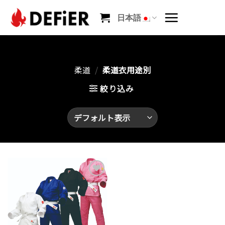
Skip
to
日本語
content
柔道
/
柔道衣用途別
絞り込み
お気
に入
りに
追加