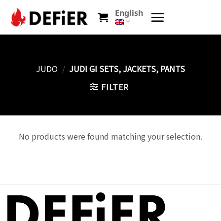
Skip
English
to
content
JUDO
/
JUDI GI SETS, JACKETS, PANTS
FILTER
No products were found matching your selection.