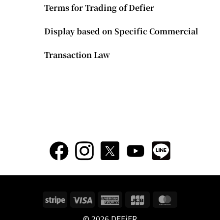
Terms for Trading of Defier
Display based on Specific Commercial
Transaction Law
Stripe
Visa
American
JCB
MasterCard
Express
© 2026 DEFiER