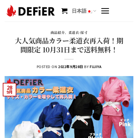
Skip
to
日本語
content
商品紹介
、
柔道衣-採寸
大人気商品カラー柔道衣再入荷！期
間限定 10月31日まで送料無料！
POSTED ON
2022年9月28日
BY
FUJIYA
28
9月